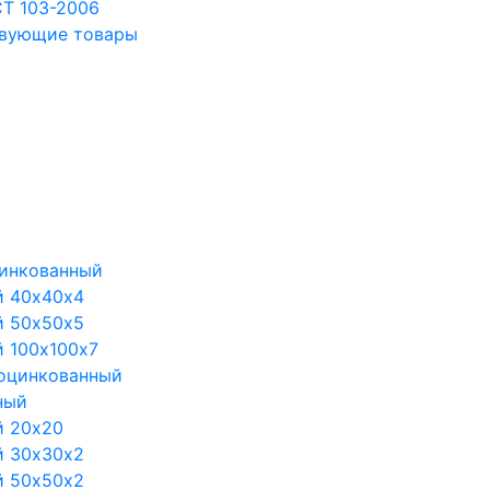
Т 103-2006
твующие товары
цинкованный
й 40х40х4
й 50х50х5
 100х100х7
 оцинкованный
ный
й 20х20
й 30х30х2
й 50х50х2