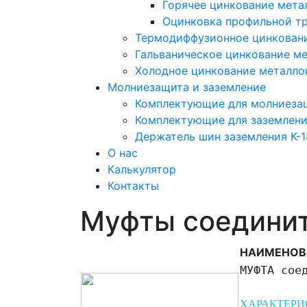
Горячее цинкование мета
Оцинковка профильной т
Термодиффузионное цинкован
Гальваническое цинкование м
Холодное цинкование металло
Молниезащита и заземление
Комплектующие для молниеза
Комплектующие для заземлен
Держатель шин заземления К-
О нас
Калькулятор
Контакты
Муфты соедини
НАИМЕНОВ
МУФТА сое
ХАРАКТЕРИ