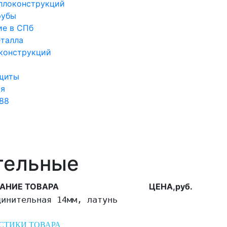
ллоконструкций
рубы
ие в СПб
еталла
конструкций
щиты
ия
188
тельные
АНИЕ ТОВАРА
ЦЕНА,руб.
динительная 14мм, латунь
СТИКИ ТОВАРА