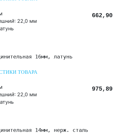
м
662,90
ешний
: 22,0 мм
атунь
динительная 16мм, латунь
СТИКИ ТОВАРА
м
975,89
ешний
: 22,0 мм
атунь
динительная 14мм, нерж. сталь