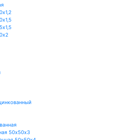
ая
0х1,2
0х1,5
5х1,5
0х2
м
цинкованный
ванная
ная 50х50х3
анная 50х50х4